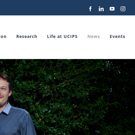
Facebook
LinkedIn
YouTube
Inst
ion
Research
Life at UCIPS
News
Events