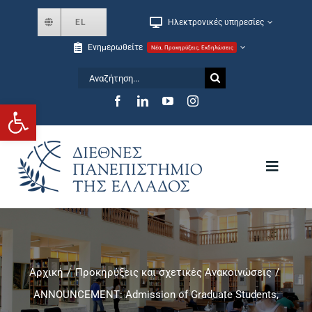
Skip
EL
Ηλεκτρονικές υπηρεσίες
to
Ενημερωθείτε
Νέα, Προκηρύξεις, Εκδηλώσεις
content
Αναζήτηση
for:
Ανοίξτε τη γραμμή εργαλείων
Toggle
Navigat
Το Πανεπιστήμιο
Σχολές και Τμήματα
Αρχική
Προκηρύξεις και σχετικές Ανακοινώσεις
ANNOUNCEMENT: Admission of Graduate Students,
Μεταπτυχιακά