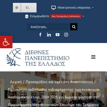
Skip
EL
Ηλεκτρονικές υπηρεσίες
to
Ενημερωθείτε
Νέα, Προκηρύξεις, Εκδηλώσεις
content
Αναζήτηση
for:
Ανοίξτε τη γραμμή εργαλείων
Toggle
Navigat
Το Πανεπιστήμιο
Αρχική
Προκηρύξεις και σχετικές Ανακοινώσεις
Πρόσκληση εκδήλωσης ενδιαφέροντος των εισακτέων
Σχολές και Τμήματα
Ακαδημαϊκού έτους 2024-2025 για δωρεάν φοίτηση στα
Προγράμματα Μεταπτυχιακών Σπουδών του Τμήματος
Μεταπτυχιακά