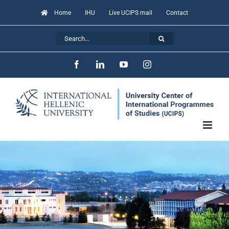
Skip
Home
IHU
Live UCIPS mail
Contact
to
Search
content
for:
Facebook
LinkedIn
YouTube
Instagram