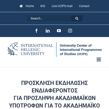
Skip
Home
IHU
Live UCIPS mail
Contact
to
Search
content
for:
Facebook
LinkedIn
YouTube
Instagram
ΠΡΟΣΚΛΗΣΗ ΕΚΔΗΛΩΣΗΣ
ΕΝΔΙΑΦΕΡΟΝΤΟΣ
ΓΙΑ ΠΡΟΣΛΗΨΗ ΑΚΑΔΗΜΑΪΚΩΝ
ΥΠΟΤΡΟΦΩΝ ΓΙΑ ΤΟ ΑΚΑΔΗΜΑΪΚΟ