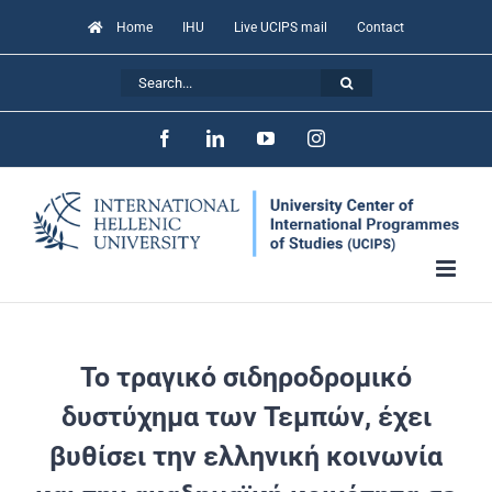
Skip
Home
IHU
Live UCIPS mail
Contact
to
Search
content
for:
Facebook
LinkedIn
YouTube
Instagram
Το τραγικό σιδηροδρομικό
δυστύχημα των Τεμπών, έχει
βυθίσει την ελληνική κοινωνία