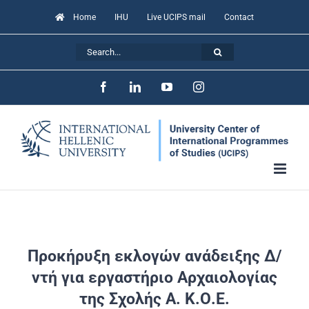
Skip
Home
IHU
Live UCIPS mail
Contact
to
Search
content
for:
Facebook
LinkedIn
YouTube
Instagram
Προκήρυξη εκλογών ανάδειξης Δ/
ντή για εργαστήριο Αρχαιολογίας
της Σχολής Α. Κ.Ο.Ε.