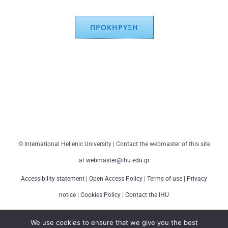
ΠΡΟΚΗΡΥΞΗ
© International Hellenic University | Contact the webmaster of this site
at
webmaster@ihu.edu.gr
Accessibility statement
|
Open Access Policy
|
Terms of use
|
Privacy
notice
|
Cookies Policy
|
Contact the IHU
We use cookies to ensure that we give you the best