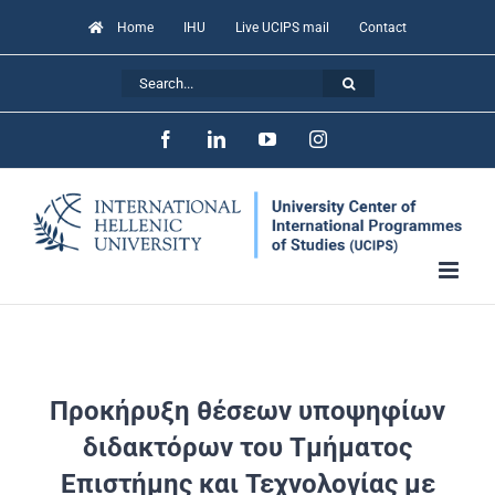
Skip
Home
IHU
Live UCIPS mail
Contact
to
Search
content
for:
Facebook
LinkedIn
YouTube
Instagram
Προκήρυξη θέσεων υποψηφίων
διδακτόρων του Τμήματος
Επιστήμης και Τεχνολογίας με