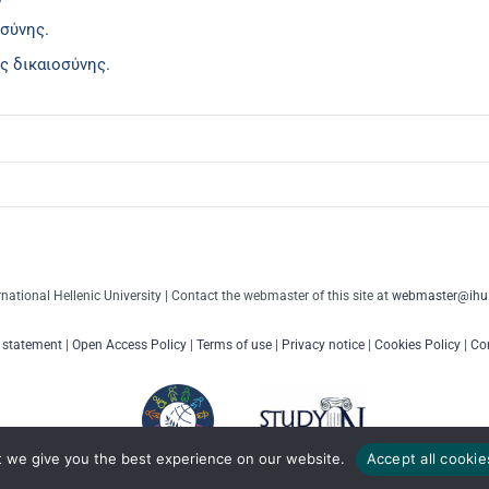
οσύνης.
ής δικαιοσύνης.
rnational Hellenic University | Contact the webmaster of this site at
webmaster@ihu.
y statement
|
Open Access Policy
|
Terms of use
|
Privacy notice
|
Cookies Policy
|
Con
t we give you the best experience on our website.
Accept all cookie