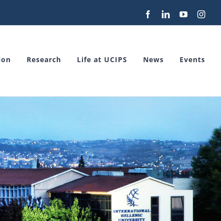
Facebook
LinkedIn
YouTube
Inst
ion
Research
Life at UCIPS
News
Events