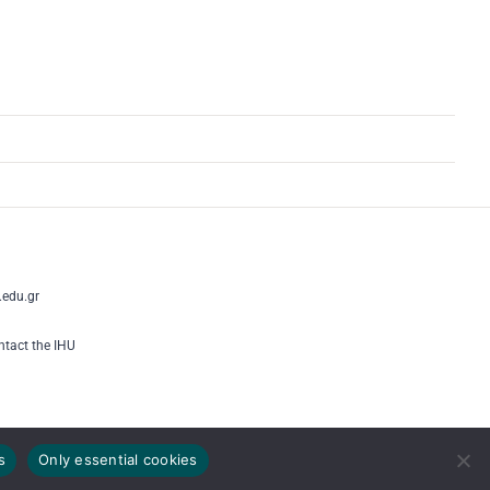
edu.gr
tact the IHU
s
Only essential cookies