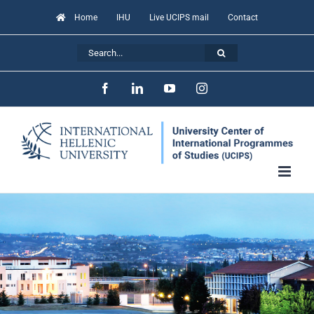
Skip
Home
IHU
Live UCIPS mail
Contact
to
Search
content
for:
Facebook
LinkedIn
YouTube
Instagram