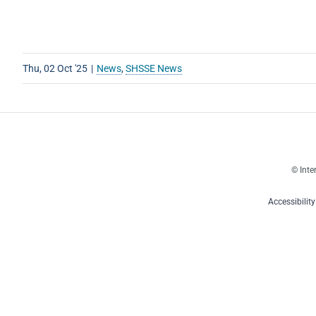
Thu, 02 Oct '25
|
News
,
SHSSE News
© Inte
Accessibilit