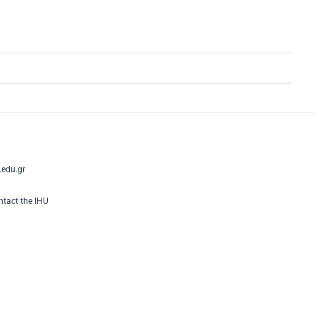
edu.gr
tact the IHU