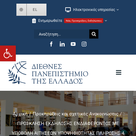
Skip
EL
Ηλεκτρονικές υπηρεσίες
to
Ενημερωθείτε
Νέα, Προκηρύξεις, Εκδηλώσεις
content
Αναζήτηση
for:
Ανοίξτε τη γραμμή εργαλείων
Toggle
Navigat
Το Πανεπιστήμιο
Αρχική
Προκηρύξεις και σχετικές Ανακοινώσεις
Σχολές και Τμήματα
ΠΡΟΣΚΛΗΣΗ ΕΚΔΗΛΩΣΗΣ ΕΝΔΙΑΦΕΡΟΝΤΟΣ ΜΕ
ΥΠΟΒΟΛΗ ΑΙΤΗΣΕΩΝ ΥΠΟΨΗΦΙΟΤΗΤΑΣ ΠΛΗΡΩΣΗΣ 4
Μεταπτυχιακά