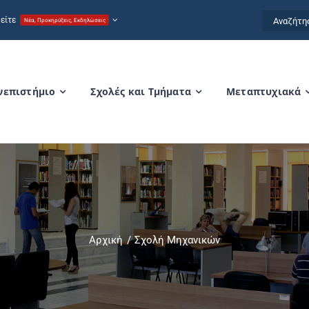
Αναζήτησ
είτε
Νέα, Προκηρύξεις, Εκδηλώσεις
for:
νεπιστήμιο
Σχολές και Τμήματα
Μεταπτυχιακά
Αρχική
Σχολή Μηχανικών