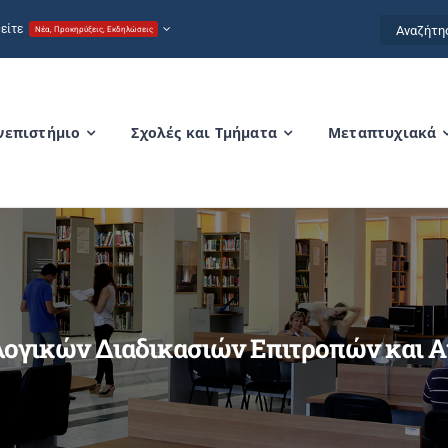
Αναζήτησ
είτε
Νέα, Προκηρύξεις, Εκδηλώσεις
for:
νεπιστήμιο
Σχολές και Τμήματα
Μεταπτυχιακά
ογικών Διαδικασιών Επιτροπών και