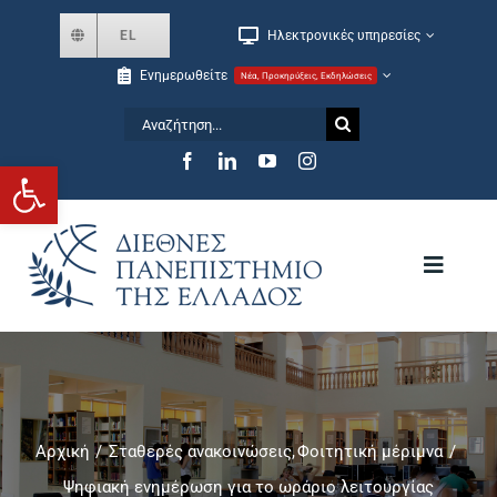
Skip
EL
Ηλεκτρονικές υπηρεσίες
to
Ενημερωθείτε
Νέα, Προκηρύξεις, Εκδηλώσεις
content
Αναζήτηση
for:
Ανοίξτε τη γραμμή εργαλείων
Toggle
Navigat
Το Πανεπιστήμιο
Σχολές και Τμήματα
Αρχική
Σταθερές ανακοινώσεις
Φοιτητική μέριμνα
Ψηφιακή ενημέρωση για το ωράριο λειτουργίας
Μεταπτυχιακά