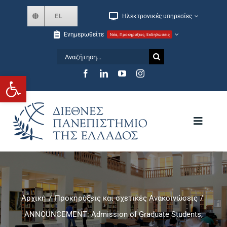
Skip
EL
Ηλεκτρονικές υπηρεσίες
to
Ενημερωθείτε
Νέα, Προκηρύξεις, Εκδηλώσεις
content
Αναζήτηση
for:
Ανοίξτε τη γραμμή εργαλείων
Toggle
Navigat
Το Πανεπιστήμιο
Σχολές και Τμήματα
Αρχική
Προκηρύξεις και σχετικές Ανακοινώσεις
ANNOUNCEMENT: Admission of Graduate Students,
Μεταπτυχιακά