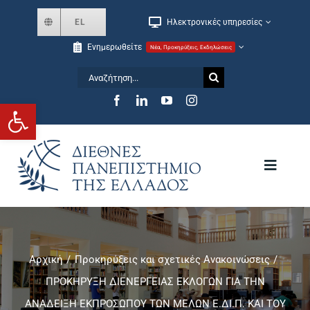
Skip
EL
Ηλεκτρονικές υπηρεσίες
to
Ενημερωθείτε
Νέα, Προκηρύξεις, Εκδηλώσεις
content
Αναζήτηση
for:
Ανοίξτε τη γραμμή εργαλείων
Toggle
Navigat
Το Πανεπιστήμιο
Αρχική
Προκηρύξεις και σχετικές Ανακοινώσεις
Σχολές και Τμήματα
ΠΡΟΚΗΡΥΞΗ ΔΙΕΝΕΡΓΕΙΑΣ ΕΚΛΟΓΩΝ ΓΙΑ ΤΗΝ
ΑΝΑΔΕΙΞΗ ΕΚΠΡΟΣΩΠΟΥ ΤΩΝ ΜΕΛΩΝ Ε.ΔΙ.Π. ΚΑΙ ΤΟΥ
Μεταπτυχιακά