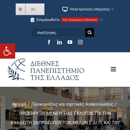
Skip
EL
Ηλεκτρονικές υπηρεσίες
to
Ενημερωθείτε
Νέα, Προκηρύξεις, Εκδηλώσεις
content
Αναζήτηση
for:
Ανοίξτε τη γραμμή εργαλείων
Toggle
Navigat
Το Πανεπιστήμιο
Αρχική
Προκηρύξεις και σχετικές Ανακοινώσεις
Σχολές και Τμήματα
ΠΡΟΚΗΡΥΞΗ ΔΙΕΝΕΡΓΕΙΑΣ ΕΚΛΟΓΩΝ ΓΙΑ ΤΗΝ
ΑΝΑΔΕΙΞΗ ΕΚΠΡΟΣΩΠΟΥ ΤΩΝ ΜΕΛΩΝ Ε.ΔΙ.Π. ΚΑΙ ΤΟΥ
Μεταπτυχιακά