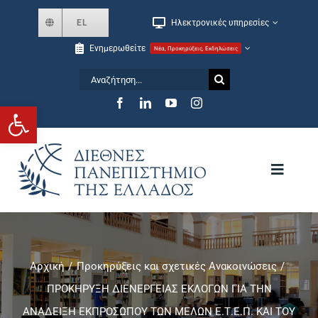
Skip
EL
Ηλεκτρονικές υπηρεσίες
to
Ενημερωθείτε
Νέα, Προκηρύξεις, Εκδηλώσεις
content
Αναζήτηση
for:
Ανοίξτε τη γραμμή εργαλείων
Toggle
Navigat
Το Πανεπιστήμιο
Αρχική
Προκηρύξεις και σχετικές Ανακοινώσεις
Σχολές και Τμήματα
ΠΡΟΚΗΡΥΞΗ ΔΙΕΝΕΡΓΕΙΑΣ ΕΚΛΟΓΩΝ ΓΙΑ ΤΗΝ
ΑΝΑΔΕΙΞΗ ΕΚΠΡΟΣΩΠΟΥ ΤΩΝ ΜΕΛΩΝ Ε.Τ.Ε.Π. ΚΑΙ ΤΟΥ
Μεταπτυχιακά