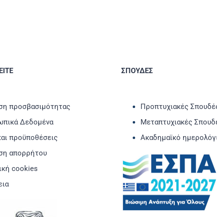
ΙΤΕ
ΣΠΟΥΔΕΣ
η προσβασιμότητας
Προπτυχιακές Σπουδέ
πικά Δεδομένα
Μεταπτυχιακές Σπουδ
και προϋποθέσεις
Ακαδημαϊκό ημερολόγ
ση απορρήτου
ική cookies
εια