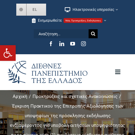
Skip
EL
Ηλεκτρονικές υπηρεσίες
to
Ενημερωθείτε
Νέα, Προκηρύξεις, Εκδηλώσεις
content
Αναζήτηση
for:
Ανοίξτε τη γραμμή εργαλείων
Toggle
Navigat
Αρχική
Προκηρύξεις και σχετικές Ανακοινώσεις
Το Πανεπιστήμιο
Έγκριση Πρακτικού της Επιτροπής Αξιολόγησης των
υποψηφίων της πρόσκλησης εκδήλωσης
Σχολές και Τμήματα
ενδιαφέροντος για υποβολή αιτήσεων υποψηφιότητας
Μεταπτυχιακά
προς σύναψη μίας (1) συμβάσεως μίσθωσης ανάθεσης