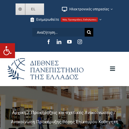
Skip
EL
Ηλεκτρονικές υπηρεσίες
to
Ενημερωθείτε
Νέα, Προκηρύξεις, Εκδηλώσεις
content
Αναζήτηση
for:
Ανοίξτε τη γραμμή εργαλείων
Toggle
Navigat
Το Πανεπιστήμιο
Σχολές και Τμήματα
Αρχική
Προκηρύξεις και σχετικές Ανακοινώσεις
Ανακοίνωση Προκήρυξης θέσης Επίκουρου Καθηγητή
Μεταπτυχιακά