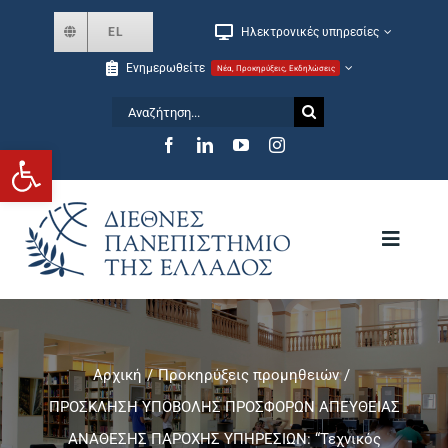
Skip
EL
Ηλεκτρονικές υπηρεσίες
to
Ενημερωθείτε
Νέα, Προκηρύξεις, Εκδηλώσεις
content
Αναζήτηση
for:
Ανοίξτε τη γραμμή εργαλείων
Toggle
Navigat
Το Πανεπιστήμιο
Αρχική
Προκηρύξεις προμηθειών
Σχολές και Τμήματα
ΠΡΟΣΚΛΗΣΗ ΥΠΟΒΟΛΗΣ ΠΡΟΣΦΟΡΩΝ ΑΠΕΥΘΕΙΑΣ
ΑΝΑΘΕΣΗΣ ΠΑΡΟΧΗΣ ΥΠΗΡΕΣΙΩΝ: “Τεχνικός
Μεταπτυχιακά