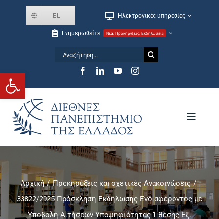
Skip
EL
Ηλεκτρονικές υπηρεσίες
to
Ενημερωθείτε
Νέα, Προκηρύξεις, Εκδηλώσεις
content
Αναζήτηση
for:
Ανοίξτε τη γραμμή εργαλείων
Toggle
Navigat
Το Πανεπιστήμιο
Αρχική
Προκηρύξεις και σχετικές Ανακοινώσεις
Σχολές και Τμήματα
33822/2025 Πρόσκληση Εκδήλωσης Ενδιαφέροντος με
Υποβολή Αιτήσεων Υποψηφιότητας 1 θέσης Εξ.
Μεταπτυχιακά