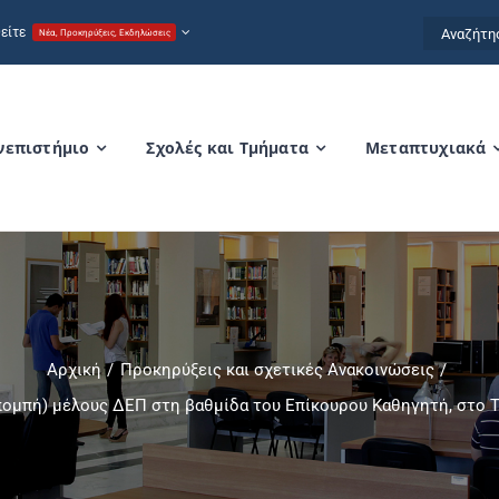
Αναζήτησ
είτε
Νέα, Προκηρύξεις, Εκδηλώσεις
for:
νεπιστήμιο
Σχολές και Τμήματα
Μεταπτυχιακά
Αρχική
Προκηρύξεις και σχετικές Ανακοινώσεις
πομπή) μέλους ΔΕΠ στη βαθμίδα του Επίκουρου Καθηγητή, στο Τ