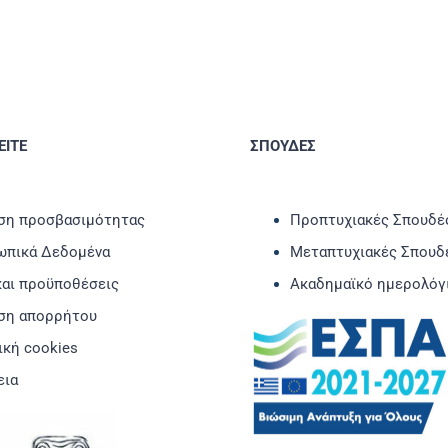
ΙΤΕ
ΣΠΟΥΔΕΣ
η προσβασιμότητας
Προπτυχιακές Σπουδέ
πικά Δεδομένα
Μεταπτυχιακές Σπουδ
και προϋποθέσεις
Ακαδημαϊκό ημερολόγ
ση απορρήτου
ική cookies
εια