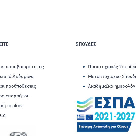
ΙΤΕ
ΣΠΟΥΔΕΣ
η προσβασιμότητας
Προπτυχιακές Σπουδέ
πικά Δεδομένα
Μεταπτυχιακές Σπουδ
και προϋποθέσεις
Ακαδημαϊκό ημερολόγ
ση απορρήτου
ική cookies
εια