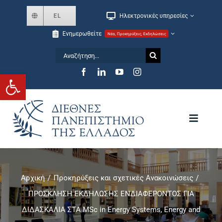
Skip
EL
Ηλεκτρονικές υπηρεσίες
to
Ενημερωθείτε
Νέα, Προκηρύξεις, Εκδηλώσεις
content
Αναζήτηση
for:
Ανοίξτε τη γραμμή εργαλείων
Toggle
Navigat
Το Πανεπιστήμιο
Αρχική
Προκηρύξεις και σχετικές Ανακοινώσεις
Σχολές και Τμήματα
ΠΡΟΣΚΛΗΣΗ ΕΚΔΗΛΩΣΗΣ ΕΝΔΙΑΦΕΡΟΝΤΟΣ ΓΙΑ
ΔΙΔΑΣΚΑΛΙΑ ΣΤΑ MSc in Energy Systems, Energy and
Μεταπτυχιακά