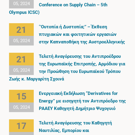
05, 2024
Conference on Supply Chain – 5th
Olympus ICSC)
‘’Ουτοπία ή Δυστοπία;’’ – Έκθεση
21
πτυχιακών και φοιτητικών εργασιών
05, 2024
στην Καπναποθήκη της Αυστροελληνικής
Τελετή Αναγόρευσης του Αντιπροέδρου
21
της Ευρωπαϊκής Επιτροπής, Αρμόδιου για
05, 2024
την Προώθηση του Ευρωπαϊκού Τρόπου
Ζωής κ. Μαργαρίτη Σχοινά
Ενεργειακή Εκδήλωση “Derivatives for
15
Energy” με εισηγητή τον Αντιπρόεδρο της
05, 2024
ΡΑΑΕΥ Καθηγητή Δημήτριο Ψυχoγυιό
Τελετή Αναγόρευσης του Καθηγητή
17
Ναυτιλίας, Εµπορίου και