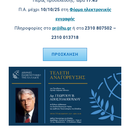
Πέρας προσέλευσης: ώρα
17.45
Π.Α. μέχρι
10/10/25
στη
Φόρμα ηλεκτρονικής
εγγραφής
Πληροφορίες στο
pr@ihu.gr
ή στα
2310 807502 –
2310 013718
ΠΡΟΣΚΛΗΣΗ