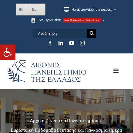
Skip
EL
Ηλεκτρονικές υπηρεσίες
to
Ενημερωθείτε
Νέα, Προκηρύξεις, Εκδηλώσεις
content
Αναζήτηση
for:
Ανοίξτε τη γραμμή εργαλείων
Toggle
Navigat
Το Πανεπιστήμιο
Σχολές και Τμήματα
Αρχική
Νέα του Πανεπιστημίου
Ευρωπαϊκή Εβδομάδα Εξέτασης και Παγκόσμια Ημέρα
Μεταπτυχιακά