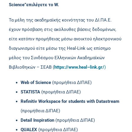
Science
”επιλέγετε το
W
.
Τα μέλη της ακαδημαϊκής κοινότητας του ΔΙ.ΠΑ.Ε.
έχουν πρόσβαση στις ακόλουθες βάσεις δεδομένων,
είτε κατόπιν προμήθειας μέσω ανοικτού ηλεκτρονικού
διαγωνισμού είτε μέσω της Ηeal-Link ως επίσημο
μέλος του Συνδέσμου Ελληνικών Ακαδημαϊκών
Βιβλιοθηκών – ΣΕΑΒ (
https
://
www
.
heal
–
link
.
gr
/
)
Web of Science
(προμήθεια ΔΙΠΑΕ)
STATISTA
(προμήθεια ΔΙΠΑΕ)
Refinitiv Workspace for students with Datastream
(προμήθεια ΔΙΠΑΕ)
Detail Inspiration
(προμήθεια ΔΙΠΑΕ)
QUALEX
(προμήθεια ΔΙΠΑΕ)