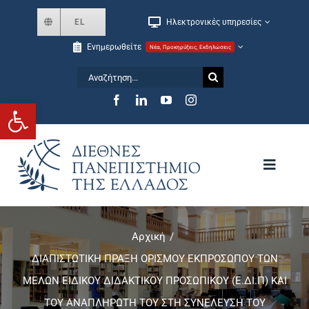
Skip
EL
Ηλεκτρονικές υπηρεσίες
to
Ενημερωθείτε
Νέα, Προκηρύξεις, Εκδηλώσεις
content
Αναζήτηση
for:
Ανοίξτε τη γραμμή εργαλείων
Toggle
Navigat
Το Πανεπιστήμιο
Αρχική
ΔΙΑΠΙΣΤΩΤΙΚΗ ΠΡΑΞΗ ΟΡΙΣΜΟΥ ΕΚΠΡΟΣΩΠΟΥ ΤΩΝ
Σχολές και Τμήματα
ΜΕΛΩΝ ΕΙΔΙΚΟΥ ΔΙΔΑΚΤΙΚΟΥ ΠΡΟΣΩΠΙΚΟΥ (Ε.ΔΙ.Π) ΚΑΙ
ΤΟΥ ΑΝΑΠΛΗΡΩΤΗ ΤΟΥ ΣΤΗ ΣΥΝΕΛΕΥΣΗ ΤΟΥ
Μεταπτυχιακά