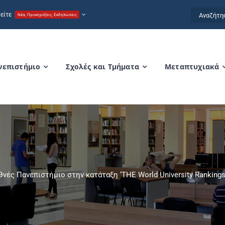
Αναζήτησ
είτε
Νέα, Προκηρύξεις, Εκδηλώσεις
for:
νεπιστήμιο
Σχολές και Τμήματα
Μεταπτυχιακά
θνές Πανεπιστήμιο στην κατάταξη ‘THE World University Rankings 