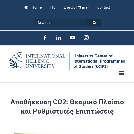
Skip
Home
IHU
Live UCIPS mail
Contact
to
Search
content
for:
Facebook
LinkedIn
YouTube
Instagram
Αποθήκευση CO2: Θεσμικό Πλαίσιο
και Ρυθμιστικές Επιπτώσεις