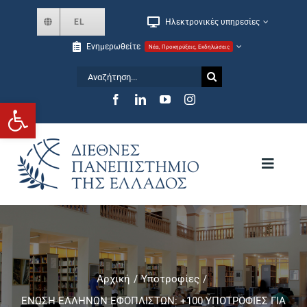
Skip
EL
Ηλεκτρονικές υπηρεσίες
to
Ενημερωθείτε
Νέα, Προκηρύξεις, Εκδηλώσεις
content
Αναζήτηση
for:
Ανοίξτε τη γραμμή εργαλείων
Toggle
Navigat
Το Πανεπιστήμιο
Σχολές και Τμήματα
Αρχική
Υποτροφίες
ΕΝΩΣΗ ΕΛΛΗΝΩΝ ΕΦΟΠΛΙΣΤΩΝ: +100 ΥΠΟΤΡΟΦΙΕΣ ΓΙΑ
Μεταπτυχιακά