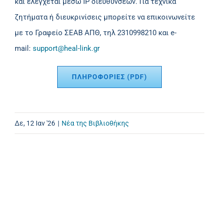
και ελέγχεται μέσω IP διευθύνσεων. Για τεχνικά
ζητήματα ή διευκρινίσεις μπορείτε να επικοινωνείτε
με το Γραφείο ΣΕΑΒ ΑΠΘ, τηλ 2310998210 και e-
mail:
support@heal-link.gr
ΠΛΗΡΟΦΟΡΙΕΣ (PDF)
Δε, 12 Ιαν '26
|
Νέα της Βιβλιοθήκης