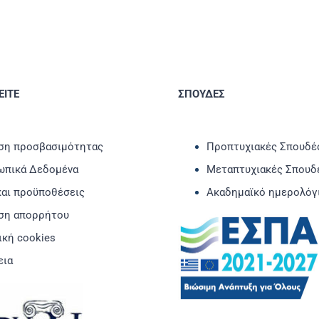
ΙΤΕ
ΣΠΟΥΔΕΣ
η προσβασιμότητας
Προπτυχιακές Σπουδέ
πικά Δεδομένα
Μεταπτυχιακές Σπουδ
και προϋποθέσεις
Ακαδημαϊκό ημερολόγ
ση απορρήτου
ική cookies
εια