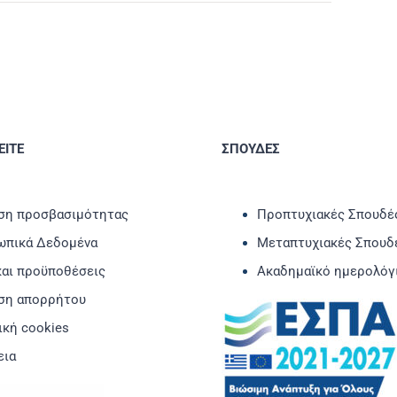
ΙΤΕ
ΣΠΟΥΔΕΣ
η προσβασιμότητας
Προπτυχιακές Σπουδέ
πικά Δεδομένα
Μεταπτυχιακές Σπουδ
και προϋποθέσεις
Ακαδημαϊκό ημερολόγ
ση απορρήτου
ική cookies
εια