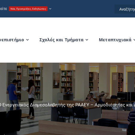
Αναζήτησ
είτε
Νέα, Προκηρύξεις, Εκδηλώσεις
for:
νεπιστήμιο
Σχολές και Τμήματα
Μεταπτυχιακά
Ο Ενεργειακός Διαμεσολαβητής της ΡΑΑΕΥ – Αρμοδιότητες και 