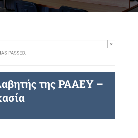
×
HAS PASSED.
λαβητής της ΡΑΑΕΥ –
κασία