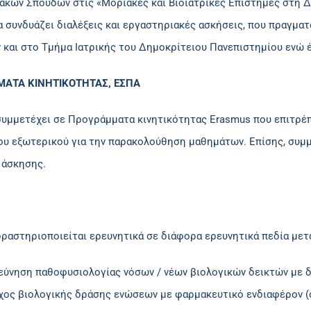
κών Σπουδών στις «Μοριακές και Βιοϊατρικές Επιστήμες στη Δι
 συνδυάζει διαλέξεις και εργαστηριακές ασκήσεις, που πραγμα
και στο Τμήμα Ιατρικής του Δημοκρίτειου Πανεπιστημίου ενώ έ
ΑΤΑ ΚΙΝΗΤΙΚΟΤΗΤΑΣ, ΕΣΠΑ
συμμετέχει σε Προγράμματα κινητικότητας Erasmus που επιτρέπ
ου εξωτερικού για την παρακολούθηση μαθημάτων. Επίσης, συ
 άσκησης.
ραστηριοποιείται ερευνητικά σε διάφορα ερευνητικά πεδία μετ
εύνηση παθοφυσιολογίας νόσων / νέων βιολογικών δεικτών με δ
χος βιολογικής δράσης ενώσεων με φαρμακευτικό ενδιαφέρον (