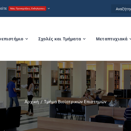
Αναζήτησ
είτε
Νέα, Προκηρύξεις, Εκδηλώσεις
for:
νεπιστήμιο
Σχολές και Τμήματα
Μεταπτυχιακά
Αρχική
Τμήμα Βιοϊατρικών Επιστημών