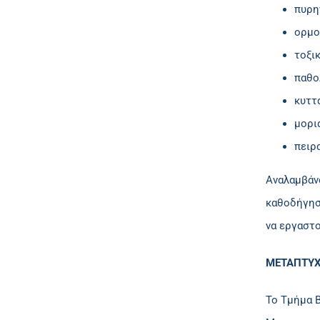
πυρη
ορμο
τοξι
παθο
κυττ
μορι
πειρ
Αναλαμβάν
καθοδήγησ
να εργαστο
ΜΕΤΑΠΤΥΧ
Το Τμήμα 