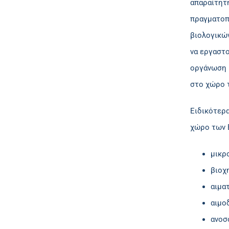
απαραίτητ
πραγματοπ
βιολογικών
να εργαστο
οργάνωση κ
στο χώρο τ
Ειδικότερα
χώρο των 
μικρ
βιοχ
αιμα
αιμο
ανοσ