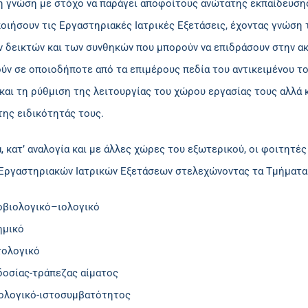
η γνώση με στόχο να παράγει αποφοίτους ανώτατης εκπαίδευση
οιήσουν τις Εργαστηριακές Ιατρικές Εξετάσεις, έχοντας γνώση
 δεικτών και των συνθηκών που μπορούν να επιδράσουν στην ακρ
ύν σε οποιοδήποτε από τα επιμέρους πεδία του αντικειμένου το
αι τη ρύθμιση της λειτουργίας του χώρου εργασίας τους αλλά κ
ης ειδικότητάς τους.
, κατ’ αναλογία και με άλλες χώρες του εξωτερικού, οι φοιτητ
Εργαστηριακών Ιατρικών Εξετάσεων στελεχώνοντας τα Τμήματα
οβιολογικό–ιολογικό
ημικό
τολογικό
δοσίας-τράπεζας αίματος
ολογικό-ιστοσυμβατότητος