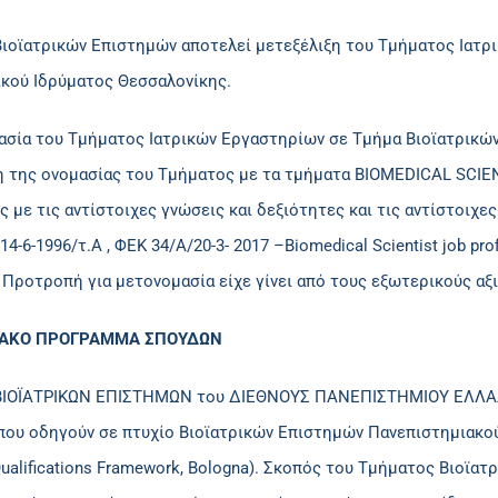
Βιοϊατρικών Επιστημών αποτελεί μετεξέλιξη του Τμήματος Ιατρ
ικού Ιδρύματος Θεσσαλονίκης.
ασία του Τμήματος Ιατρικών Εργαστηρίων σε Τμήμα Βιοϊατρικών
η της ονομασίας του Τμήματος με τα τμήματα BIOMEDICAL SCI
 με τις αντίστοιχες γνώσεις και δεξιότητες και τις αντίστοι
14-6-1996/τ.Α , ΦΕΚ 34/Α/20-3- 2017 –Biomedical Scientist job prof
). Προτροπή για μετονομασία είχε γίνει από τους εξωτερικούς α
ΙΑΚΟ ΠΡΟΓΡΑΜΜΑ ΣΠΟΥΔΩΝ
ΒΙΟΪΑΤΡΙΚΩΝ ΕΠΙΣΤΗΜΩΝ του ΔΙΕΘΝΟΥΣ ΠΑΝΕΠΙΣΤΗΜΙΟΥ ΕΛΛΑΔ
ου οδηγούν σε πτυχίο Βιοϊατρικών Επιστημών Πανεπιστημιακού Ε
ualifications Framework, Bologna). Σκοπός του Τμήματος Βιοϊατ