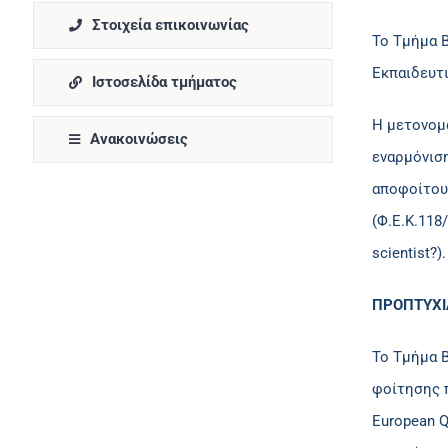
Στοιχεία επικοινωνίας
Το Τμήμα 
Εκπαιδευτ
Ιστοσελίδα τμήματος
Η μετονομ
Ανακοινώσεις
εναρμόνισ
αποφοίτους
(Φ.Ε.Κ.118/
scientist?
ΠΡΟΠΤΥΧ
Το Τμήμα 
φοίτησης π
European Q