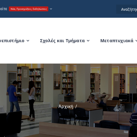
Αναζήτησ
είτε
Νέα, Προκηρύξεις, Εκδηλώσεις
for:
νεπιστήμιο
Σχολές και Τμήματα
Μεταπτυχιακά
Αρχική