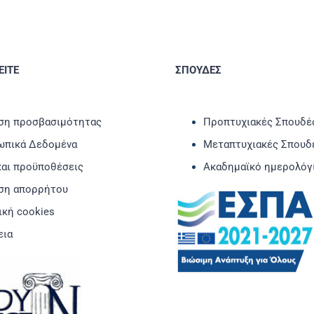
ΙΤΕ
ΣΠΟΥΔΕΣ
η προσβασιμότητας
Προπτυχιακές Σπουδέ
πικά Δεδομένα
Μεταπτυχιακές Σπουδ
και προϋποθέσεις
Ακαδημαϊκό ημερολόγ
ση απορρήτου
ική cookies
εια