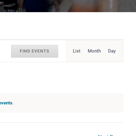
Event
List
Month
Day
FIND EVENTS
Views
Navigation
events
.