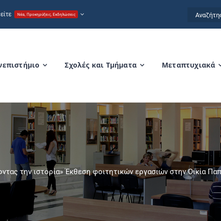
Αναζήτησ
είτε
Νέα, Προκηρύξεις, Εκδηλώσεις
for:
νεπιστήμιο
Σχολές και Τμήματα
Μεταπτυχιακά
ντας την ιστορία» Έκθεση φοιτητικών εργασιών στην Οικία Παπ