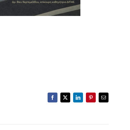
Facebook
X
LinkedIn
Pinterest
Email