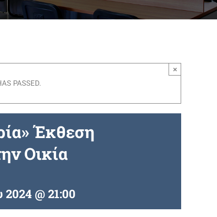
×
HAS PASSED.
ρία» Έκθεση
ην Οικία
υ 2024 @ 21:00