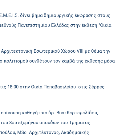
Ε.Μ.Ε.Ι.Σ. δίνει βήμα δημιουργικής έκφρασης στους
εθνούς Πανεπιστημίου Ελλάδας στην έκθεση ‘’Οικία
 Αρχιτεκτονική Εσωτερικού Χώρου VIII με θέμα την
ο πολιτισμού συνθέτουν τον καμβά της έκθεσης μέσα
στις 18:00 στην Οικία Παπαβασιλείου στις Σέρρες
 επίκουρη καθηγήτρια δρ. Βίκυ Κερτεμελίδου,
 του 8ου εξαμήνου σπουδών του Τμήματος
οπούλου, MSc Αρχιτέκτονoς, Ακαδημαϊκής