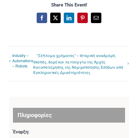
Share This Event!
Facebook
X
LinkedIn
Pinterest
Email
Industry –
“Ξέπλυμα χρήματος” – Ιστορική αναδρομή,
Automations
σκοπός, δομή και λειτουργία της Αρχής
– Robots
Καταπολέμησης της Νομιμοποίησης Εσόδων από
Εγκληματικές Δραστηριότητες
Πληροφορίες
Έναρξη: