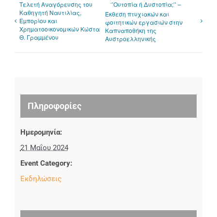
Τελετή Αναγόρευσης του
‘’Ουτοπία ή Δυστοπία;’’ –
Καθηγητή Ναυτιλίας,
Έκθεση πτυχιακών και
Εµπορίου και
φοιτητικών εργασιών στην
Χρηµατοοικονοµικών Κώστα
Καπναποθήκη της
Θ. Γραµµένου
Αυστροελληνικής
Πληροφορίες
Ημερομηνία:
21 Μαΐου 2024
Event Category:
Εκδηλώσεις