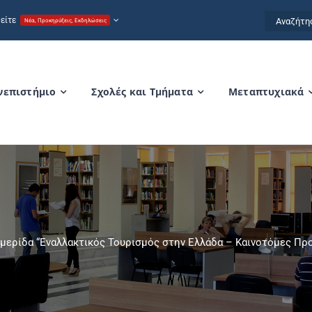
Αναζήτησ
είτε
Νέα, Προκηρύξεις, Εκδηλώσεις
for:
νεπιστήμιο
Σχολές και Τμήματα
Μεταπτυχιακά
μερίδα “Εναλλακτικός Τουρισμός στην Ελλάδα – Καινοτόμες Προ