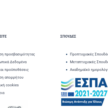
ΙΤΕ
ΣΠΟΥΔΕΣ
η προσβασιμότητας
Προπτυχιακές Σπουδέ
πικά Δεδομένα
Μεταπτυχιακές Σπουδ
και προϋποθέσεις
Ακαδημαϊκό ημερολόγ
ση απορρήτου
ική cookies
εια