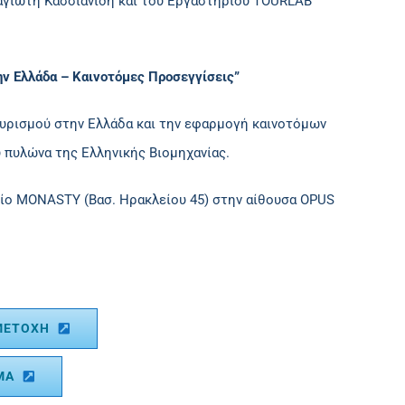
αγιώτη Κασσιανίδη και του Εργαστηρίου TOURLAB
ην Ελλάδα – Καινοτόμες Προσεγγίσεις”
ουρισμού στην Ελλάδα και την εφαρμογή καινοτόμων
 πυλώνα της Ελληνικής Βιομηχανίας.
χείο ΜΟΝΑSTY (Βασ. Ηρακλείου 45) στην αίθουσα OPUS
ΜΕΤΟΧΉ
ΜΑ