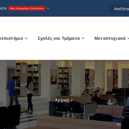
Αναζήτησ
είτε
Νέα, Προκηρύξεις, Εκδηλώσεις
for:
νεπιστήμιο
Σχολές και Τμήματα
Μεταπτυχιακά
Αρχική