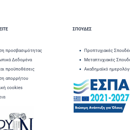
ΙΤΕ
ΣΠΟΥΔΕΣ
η προσβασιμότητας
Προπτυχιακές Σπουδέ
πικά Δεδομένα
Μεταπτυχιακές Σπουδ
και προϋποθέσεις
Ακαδημαϊκό ημερολόγ
ση απορρήτου
ική cookies
εια