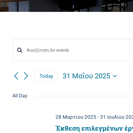
Events
Events
Enter
for
Keyword.
Αναζήτηση
Αναζήτηση
31 Μαΐου 2025
Today
31
and
for
Select
date.
Events
All Day
Μαΐου
Views
by
Navigation
Keyword.
2025
28 Μαρτίου 2025
-
31 Ιουλίου 20
Έκθεση επιλεγμένων έρ