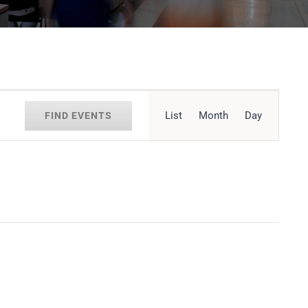
Event
List
Month
Day
FIND EVENTS
Views
Navigation