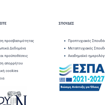
ΙΤΕ
ΣΠΟΥΔΕΣ
η προσβασιμότητας
Προπτυχιακές Σπουδέ
πικά Δεδομένα
Μεταπτυχιακές Σπουδ
και προϋποθέσεις
Ακαδημαϊκό ημερολόγ
ση απορρήτου
ική cookies
εια