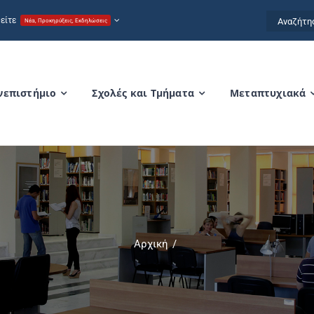
Αναζήτησ
είτε
Νέα, Προκηρύξεις, Εκδηλώσεις
for:
νεπιστήμιο
Σχολές και Τμήματα
Μεταπτυχιακά
Αρχική