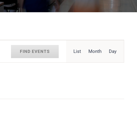
Event
List
Month
Day
FIND EVENTS
Views
Navigation