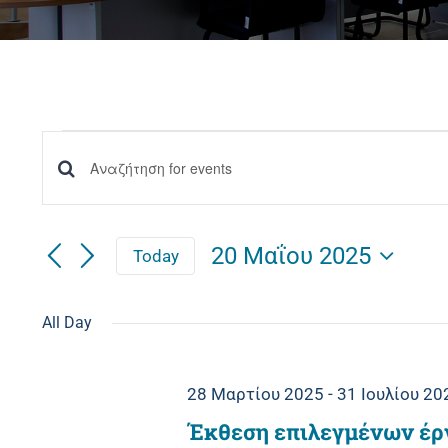
Events
Events
Enter
for
Keyword.
Αναζήτηση
Αναζήτηση
20 Μαΐου 2025
Today
20
and
for
Select
date.
Events
All Day
Μαΐου
Views
by
Navigation
Keyword.
2025
28 Μαρτίου 2025
-
31 Ιουλίου 20
Έκθεση επιλεγμένων έρ