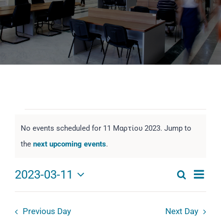
Πανεπιστημιακές Μονάδες
Πληροφορίες
Events
No events scheduled for 11 Μαρτίου 2023. Jump to
for
Notice
the
next upcoming events
.
11
Μαρτίου
Eve
2023-03-11
Αναζήτησ
Events
2023
Day
Vie
Select
Αναζήτ
date.
Nav
Previous Day
Next Day
and