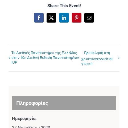
Share This Event!
Facebook
X
LinkedIn
Pinterest
Email
Το Διεθνές Πανεπιστήμιο της Ελλάδος
Πρόσκληση στη
στην 10η Διεθνή Έκθεση Πανεπιστημίων
χριστουγεννιάτικη
IUF
γιορτή
Πληροφορίες
Ημερομηνία:
27 Νοεμβρίου 2023