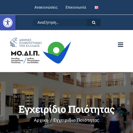
Skip
Ανακοινώσεις
Επικοινωνία
to
Ανοίξτε τη γραμμή εργαλείων
Αναζήτηση
content
for:
Εγχειρίδιο Ποιότητας
Αρχική
Εγχειρίδιο Ποιότητας