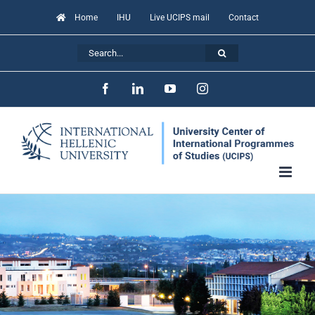
Skip
Home
IHU
Live UCIPS mail
Contact
to
Search
content
for:
Facebook
LinkedIn
YouTube
Instagram